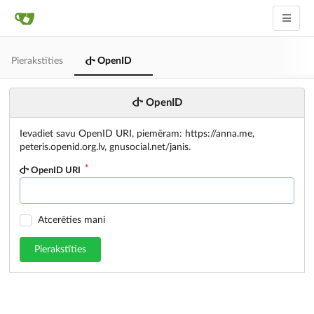
Pierakstīties
OpenID
OpenID
Ievadiet savu OpenID URI, piemēram: https://anna.me,
peteris.openid.org.lv, gnusocial.net/janis.
OpenID URI
Atcerēties mani
Pierakstīties