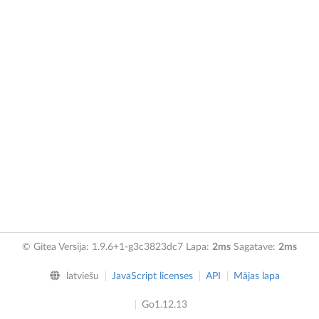
© Gitea Versija: 1.9.6+1-g3c3823dc7 Lapa:
2ms
Sagatave:
2ms
latviešu
JavaScript licenses
API
Mājas lapa
Go1.12.13