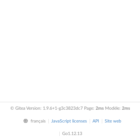
© Gitea Version: 1.9.6+1-g3c3823dc7 Page:
2ms
Modèle:
2ms
français
JavaScript licenses
API
Site web
Go1.12.13