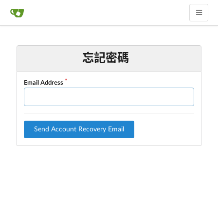
忘記密碼
Email Address
Send Account Recovery Email