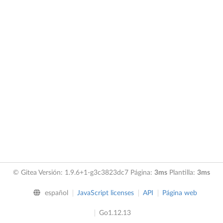
© Gitea Versión: 1.9.6+1-g3c3823dc7 Página:
3ms
Plantilla:
3ms
español
JavaScript licenses
API
Página web
Go1.12.13